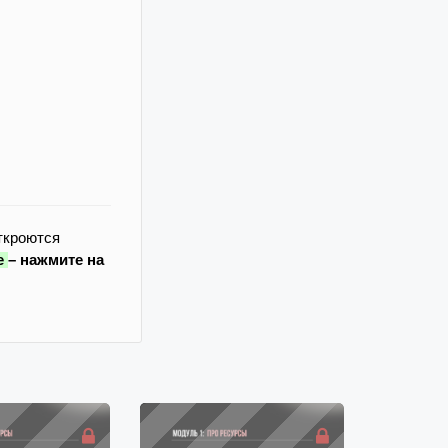
ткроются
е
– нажмите на