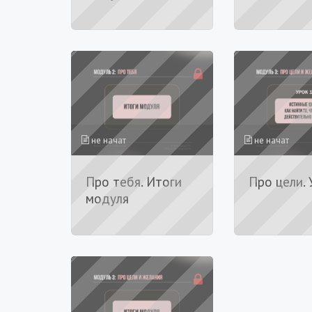
не начат
не начат
Про тебя. Итоги
Про цели. 
модуля