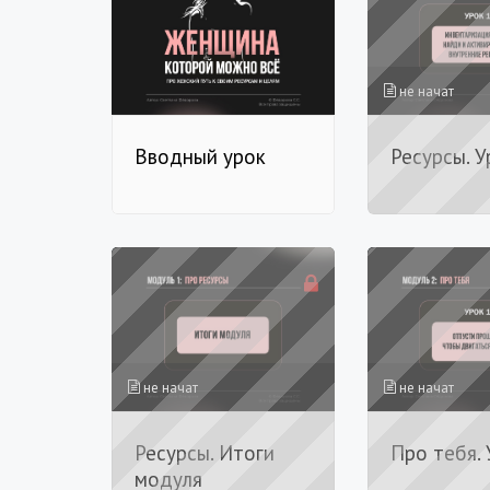
не начат
Вводный урок
Ресурсы. У
не начат
не начат
Ресурсы. Итоги
Про тебя. 
модуля