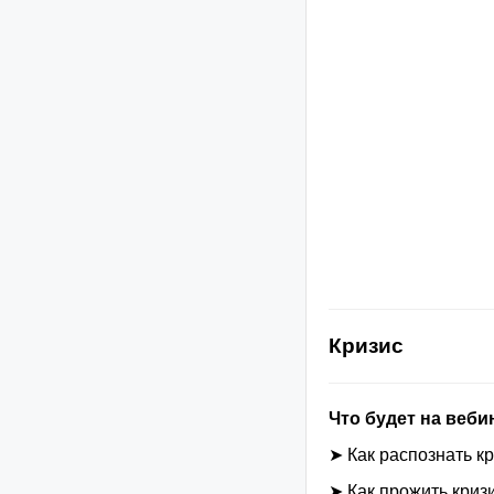
Кризис
Что будет на веби
➤ Как распознать к
➤ Как прожить криз