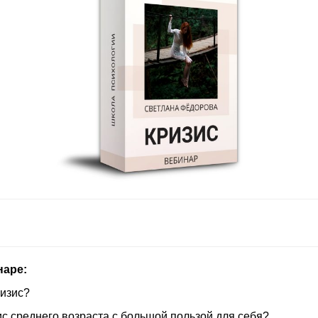
наре:
ризис?
ис среднего возраста с большой пользой для себя?