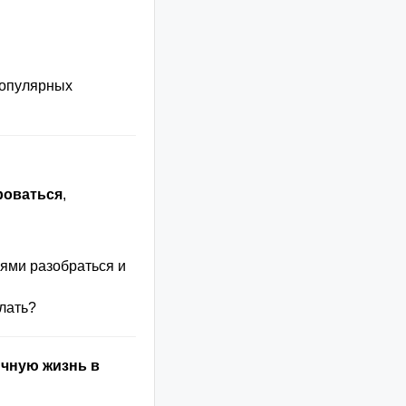
популярных
роваться
,
иями разобраться и
елать?
ичную жизнь в