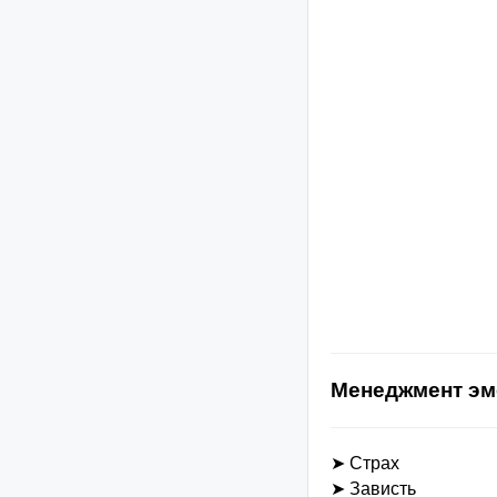
Менеджмент э
➤ Страх
➤ Зависть