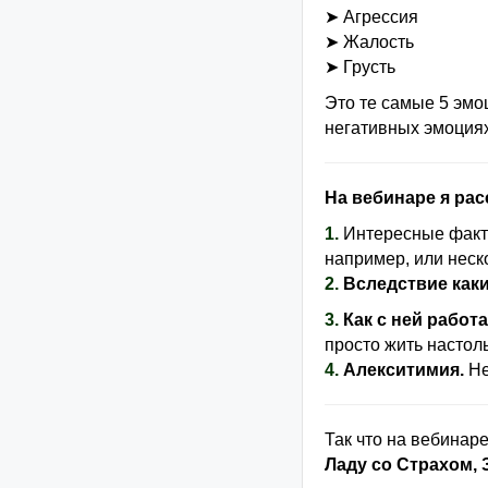
➤ Агрессия
➤ Жалость
➤ Грусть
Это те самые 5 эмо
негативных эмоциях
На вебинаре я ра
1.
Интересные факт
например, или неско
2.
Вследствие каки
3.
Как с ней работ
просто жить настол
4.
Алекситимия.
Не
Так что на вебинар
Ладу со Страхом,