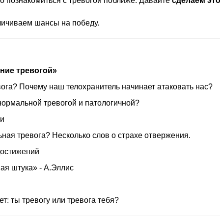
о познакомиться с тревогой поближе. Давайте
сделаем эт
личиваем шансы на победу.
ние тревогой»
ога? Почему наш телохранитель начинает атаковать нас?
нормальной тревогой и патологичной?
ги
ьная тревога? Несколько слов о страхе отвержения.
достижений
ая штука» - А.Эллис
ет: ты тревогу или тревога тебя?