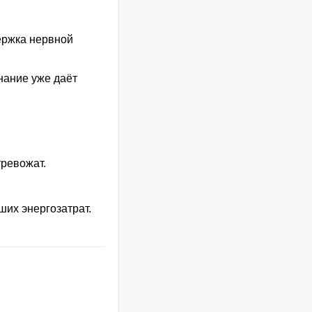
ержка нервной
нание уже даёт
тревожат.
ших энергозатрат.