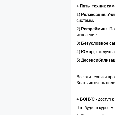
+ Пять техник са
1)
Релаксация
. Уч
системы.
2)
Рефрейминг
. П
исцеление.
3)
Безусловное са
4)
Юмор
, как лучш
5)
Десенсибилиза
Все эти техники пр
Знать их очень поле
+ БОНУС
- доступ к
Что будет в курсе 