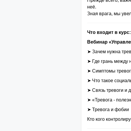
Прежде всего, важн
неё.
Зная врага, мы уве
Что входит в курс:
Вебинар «Управле
➤ Зачем нужна трев
➤ Где грань между 
➤ Симптомы трево
➤ Что такое социал
➤ Связь тревоги и 
➤ «Тревога - полезн
➤ Тревога и фобии
Кто кого контролиру