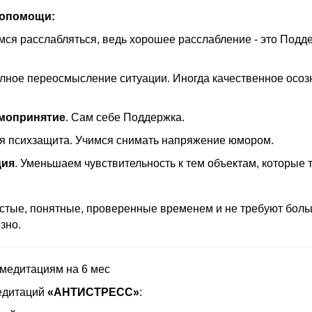
мопомощи:
имся расслабляться, ведь хорошее расслабление - это Подд
олное переосмысление ситуации. Иногда качественное осоз
мопринятие
. Сам себе Поддержка.
ая психзащита. Учимся снимать напряжение юмором.
ция
. Уменьшаем чувствительность к тем объектам, которые 
остые, понятные, проверенные временем и не требуют боль
зно.
 медитациям на 6 мес
медитаций
«АНТИСТРЕСС»
: