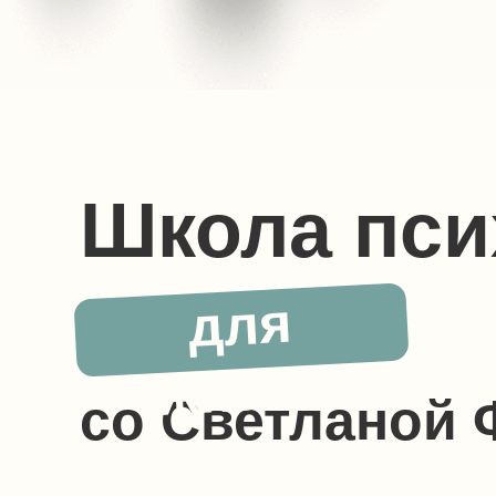
Школа пси
для
жизни
со Светланой