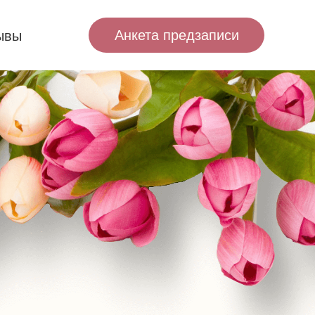
Анкета предзаписи
ывы