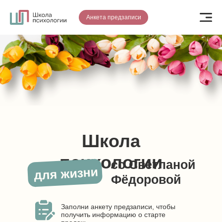
Анкета предзаписи
Школа
психологии
со Светланой
для жизни
Фёдоровой
Заполни анкету предзаписи, чтобы
получить информацию о старте