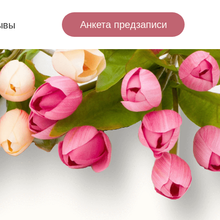
Анкета предзаписи
ывы