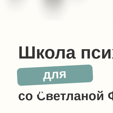
Школа пси
для
жизни
со Светланой