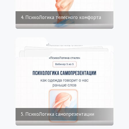
4. ПсихоЛогика телесного комфорта
5. ПсихоЛогика самопрезентации